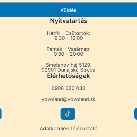
Küldés
Nyitvatartás
Hétfő – Csütörtök:
9:30 – 19:00
Péntek – Vasárnap:
9:30 – 20:00
Smetanov háj 5129,
92901 Dunajská Streda
Elérhetőségek
0908 680 030
vovoland@vovoland.sk
Adatkezelési tájékoztató