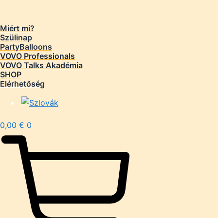
Cikkszám:
N/A
Kategória:
Vovo
Miért mi?
További információk
Szülinap
PartyBalloons
VOVO Professionals
Érték
10€, 20€, 30€, 40€, 50€
VOVO Talks Akadémia
SHOP
Elérhetőség
Kapcsolódó termékek
0,00
€
0
Az első millió, ami a könyv
19,90
€
A kosárba