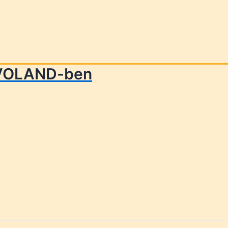
– éves bérlet, 5 alkalom
OVOLAND-ben