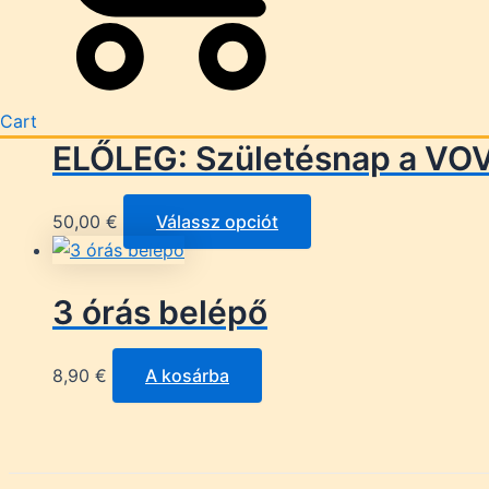
VOVOLAND TALKS AKADÉMIA 
99,50
€
76,25
€
A kosárba
Cart
ELŐLEG: Születésnap a V
50,00
€
Válassz opciót
3 órás belépő
8,90
€
A kosárba