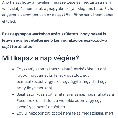
A jó hír az, hogy a figyelem megszerzése és megtartása nem
varázslat, és nem csak a „nagyoknak” jár. Megtanulható. És ha
egyszer a kezedben van ez az eszköz, többé senki nem veheti
el tőled.
Ez az egynapos workshop azért született, hogy neked is
legyen egy bevételtermelő kommunikációs eszközöd – a
saját történeted.
Mit kapsz a nap végére?
Egyszerű, azonnal használható eszközöket: tudni
fogod, hogyan építs fel egy posztot, egy
bemutatkozást vagy akár egy ügyféltárgyalást úgy,
hogy figyelmet kapj.
Saját sztori-vázlatot, amit már másnap használhatsz a
Facebook-oldaladon, a weboldaladon vagy egy
személyes beszélgetésben.
Egy új nézőpontot: többé nem félsz megszólalni, mert