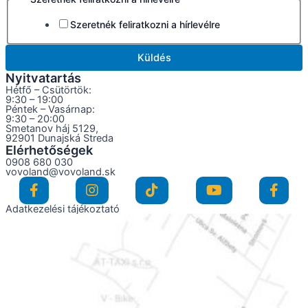
Szeretnék feliratkozni a hírlevélre
Küldés
Nyitvatartás
Hétfő – Csütörtök:
9:30 – 19:00
Péntek – Vasárnap:
9:30 – 20:00
Smetanov háj 5129,
92901 Dunajská Streda
Elérhetőségek
0908 680 030
vovoland@vovoland.sk
Adatkezelési tájékoztató