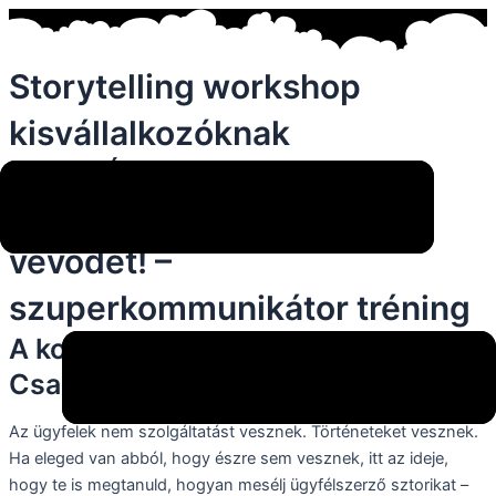
Storytelling workshop
kisvállalkozóknak
Szalay Ádám a VOVOLAND-ben
Vonzd mágnesként a
vevődet! –
szuperkommunikátor tréning
A konkurensed nem jobb nálad.
Csak menőbb a sztorija.
Az ügyfelek nem szolgáltatást vesznek. Történeteket vesznek.
Ha eleged van abból, hogy észre sem vesznek, itt az ideje,
hogy te is megtanuld, hogyan mesélj ügyfélszerző sztorikat –