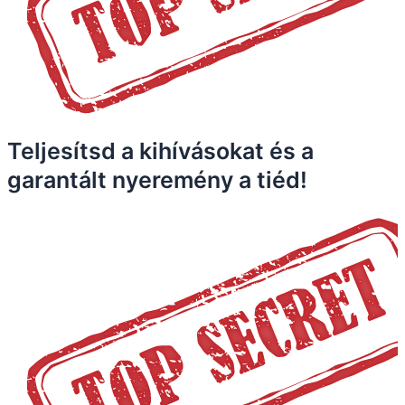
Teljesítsd a kihívásokat és a
garantált nyeremény a tiéd!