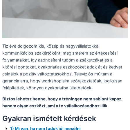
Tíz éve dolgozom kis, közép és nagyvállalatokkal
kommunikációs szakértőként: megismerem az értékesítési
folyamataikat, így azonosítani tudom a zsákutcákat és a
kitörési pontokat, gyakorlatias eszközöket adok át és kedvet
csinálok a pozitív változtatásokhoz. Televíziós múltam a
garancia arra, hogy workshopjaim szórakoztatóak, logikusan
felépítettek, könnyen gyakorlatba ültethetőek.
Biztos lehetsz benne, hogy a tréningen nem sablont kapsz,
hanem olyan eszközt, ami a te vállalkozásodhoz illik.
Gyakran ismételt kérdések
1) Mi van, ha nem tudok jól mesélni