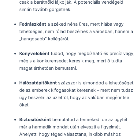
csak a barátnőid lájkolják. A potenciális vendégeid
simán tovább görgetnek.
Fodrászként
a széked néha üres, mert hiába vagy
tehetséges, nem rólad beszélnek a városban, hanem a
„hangosabb” kollégáról.
Könyvelőként
tudod, hogy megbízható és precíz vagy,
mégis a konkurensedet keresik meg, mert ő tudta
magát érthetően bemutatni.
Hálózatépítőként
százszor is elmondod a lehetőséget,
de az emberek kifogásokat keresnek – mert nem tudsz
úgy beszélni az üzletről, hogy az valóban megérintse
őket.
Biztosítósként
bemutatod a terméked, de az ügyfél
már a harmadik mondat után elveszti a figyelmét.
Ahelyett, hogy téged választana, inkább máshoz