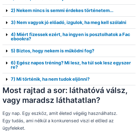
2) Nekem nincs is semmi érdekes történetem...
3) Nem vagyok jó előadó, izgulok, ha meg kell szólalni
4) Miért fizessek ezért, ha ingyen is posztolhatok a Fac
ebookra?
5) Biztos, hogy nekem is működni fog?
6) Egész napos tréning? Mi lesz, ha túl sok lesz egyszer
re?
7) Mi történik, ha nem tudok eljönni?
Most rajtad a sor: láthatóvá válsz,
vagy maradsz láthatatlan?
Egy nap. Egy eszköz, amit életed végéig használhatsz.
Egy tudás, ami nélkül a konkurensed viszi el előled az
ügyfeleket.