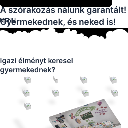
A szórakozás nálunk garantált!
Gyermekednek, és neked is!
MENU
MENU
Igazi élményt keresel
gyermekednek?