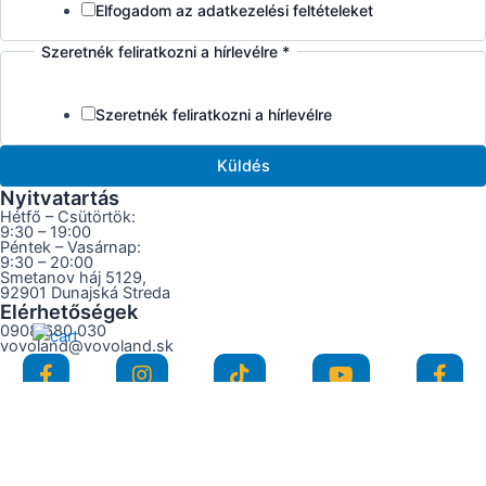
Elfogadom az adatkezelési feltételeket
Szeretnék feliratkozni a hírlevélre
*
Szeretnék feliratkozni a hírlevélre
Küldés
Nyitvatartás
Hétfő – Csütörtök:
9:30 – 19:00
Péntek – Vasárnap:
9:30 – 20:00
Smetanov háj 5129,
92901 Dunajská Streda
Elérhetőségek
0908 680 030
vovoland@vovoland.sk
Adatkezelési tájékoztató
Nyitvatartás
Hétfő – Csütörtök:
9:30 – 19:00